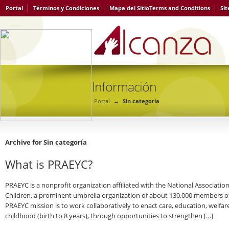
Portal
Términos y Condiciones
Mapa del Sitio
Terms and Conditions
Si
Información
Portal
→
Sin categoría
Archive for Sin categoría
What is PRAEYC?
PRAEYC is a nonprofit organization affiliated with the National Associatio
Children, a prominent umbrella organization of about 130,000 members of
PRAEYC mission is to work collaboratively to enact care, education, welfa
childhood (birth to 8 years), through opportunities to strengthen […]