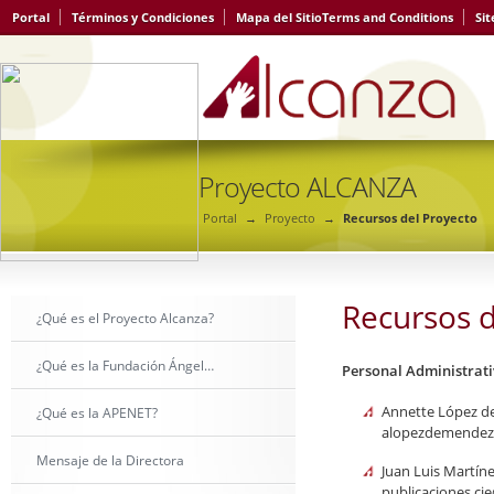
Portal
Términos y Condiciones
Mapa del Sitio
Terms and Conditions
Si
Proyecto ALCANZA
Portal
→
Proyecto
→
Recursos del Proyecto
Recursos d
¿Qué es el Proyecto Alcanza?
¿Qué es la Fundación Ángel…
Personal Administrat
Annette López de
¿Qué es la APENET?
alopezdemendez
Mensaje de la Directora
Juan Luis Martín
publicaciones.ci