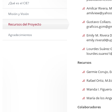
¿Qué es el CIE?
Amílcar Rivera, M.
amilview@yahoo
Misión y Visión
Gustavo Collazo, 
Recursos del Proyecto
graficos.gcm@gm
Agradecimientos
Emily M. Rivera 
emily.rivera9@u
Lourdes Suárez 
lourdes.suarez1
Recursos
Germie Corujo, E
Rafael Ortiz, M.Ed
Wanda I. Figuero
María de los Ange
Colaboradores