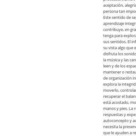
aceptación, alegrí
persona tan impor
Este sentido de se
aprendizaje integr
contribuye, en gra
tenga para explor
sus sentidos. El in
su vista algo que 
disfruta los sonid
la música y las ca
leen y de los espa
mantener o restau
de organización in
explora la integri
moverlo, controlar
recuperar el bala
está acostado, mo
manos y pies. La 
respuestas y expe
autoconcepto y au
necesita la presen
que le ayuden a re