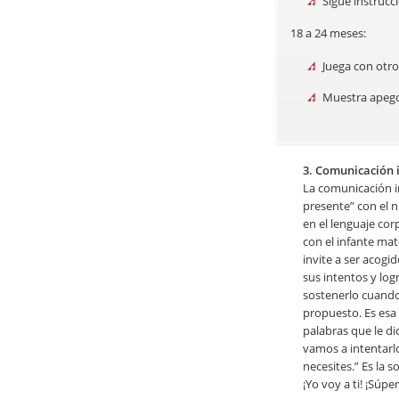
Sigue instrucci
18 a 24 meses:
Juega con otro
Muestra apego
3. Comunicación 
La comunicación in
presente” con el n
en el lenguaje cor
con el infante mat
invite a ser acogi
sus intentos y log
sostenerlo cuando
propuesto. Es esa
palabras que le di
vamos a intentarlo
necesites.” Es la so
¡Yo voy a ti! ¡Súper