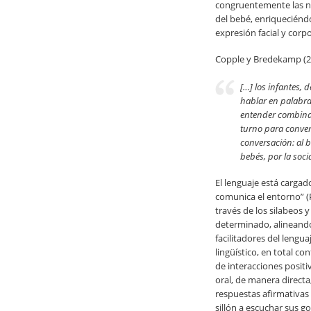
congruentemente las n
del bebé, enriqueciéndo
expresión facial y corpor
Copple y Bredekamp (20
[…] los infantes, 
hablar en palabras
entender combinaci
turno para conver
conversación: al b
bebés, por la soci
El lenguaje está cargad
comunica el entorno” (P
través de los silabeos 
determinado, alineando
facilitadores del lengu
lingüístico, en total 
de interacciones positi
oral, de manera directa
respuestas afirmativas 
sillón a escuchar sus g