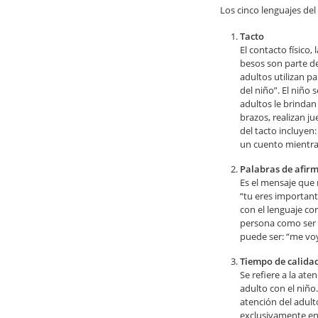
Los cinco lenguajes d
Tacto
El contacto físico, 
besos son parte de
adultos utilizan pa
del niño”. El niño
adultos le brindan
brazos, realizan j
del tacto incluyen:
un cuento mientra
Palabras de afir
Es el mensaje que 
“tu eres important
con el lenguaje cor
persona como ser ú
puede ser: “me voy
Tiempo de calida
Se refiere a la aten
adulto con el niño
atención del adult
exclusivamente en 