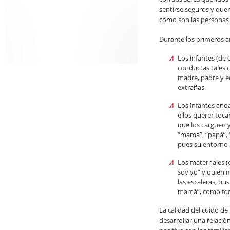
sentirse seguros y quer
cómo son las personas 
Durante los primeros a
Los infantes (de 
conductas tales c
madre, padre y e
extrañas.
Los infantes anda
ellos querer toca
que los carguen y
“mamá”, “papá”, “
pues su entorno e
Los maternales (
soy yo” y quién 
las escaleras, bu
mamá”, como form
La calidad del cuido de
desarrollar una relació