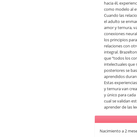
hacia él, experien
como modelo al es
Cuando las relacio
el adulto se enma
amor y ternura, 
conexiones neural
los principios par
relaciones con otr
integral. Brazelt
que “todos los co
intelectuales que
posteriores se ba
aprendidos durant
Estas experiencia
y ternura van cre
y único para cada 
cual se validan es
aprender de las le
Nacimiento a 2 mese