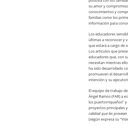
positiva con los famili
su amor y compromiso h
conocimientos y compren
familias como los prim
información para conoc
Los educadores sensible
últimas a reconocer y v
que estará a cargo de su
Los artículos que pres
educadores que, con su
necesitan mientras ello
ha sido desarrollado co
promueven el desarrollo 
intención y su ejecutor
El equipo de trabajo d
Ángel Ramos (FAR) a est
los puertorriqueños” y 
proyectos principales 
calidad que les provean 
(según expresa su “Visió