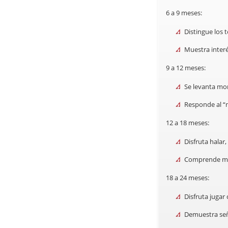
6 a 9 meses:
Distingue los 
Muestra inter
9 a 12 meses:
Se levanta mo
Responde al “
12 a 18 meses:
Disfruta halar,
Comprende más
18 a 24 meses:
Disfruta jugar
Demuestra seña