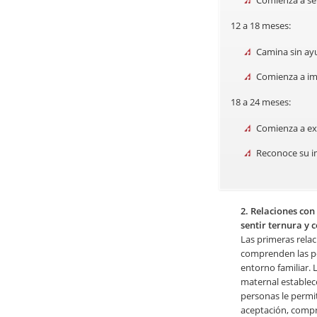
Comienza a sen
12 a 18 meses:
Camina sin ay
Comienza a imi
18 a 24 meses:
Comienza a ex
Reconoce su i
2. Relaciones co
sentir ternura y 
Las primeras relac
comprenden las pe
entorno familiar. 
maternal establec
personas le permit
aceptación, comp