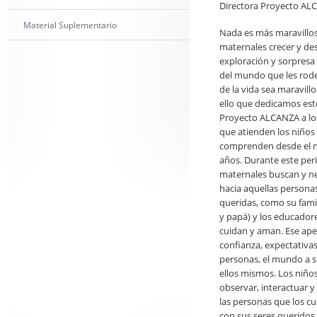
Directora Proyecto A
Material Suplementario
Nada es más maravilloso
maternales crecer y des
exploración y sorpresa
del mundo que les ro
de la vida sea maravill
ello que dedicamos es
Proyecto ALCANZA a los
que atienden los niños
comprenden desde el na
años. Durante este peri
maternales buscan y ne
hacia aquellas persona
queridas, como su fami
y papá) y los educador
cuidan y aman. Ese ape
confianza, expectativas
personas, el mundo a s
ellos mismos. Los niño
observar, interactuar y 
las personas que los cu
con sus seres queridos