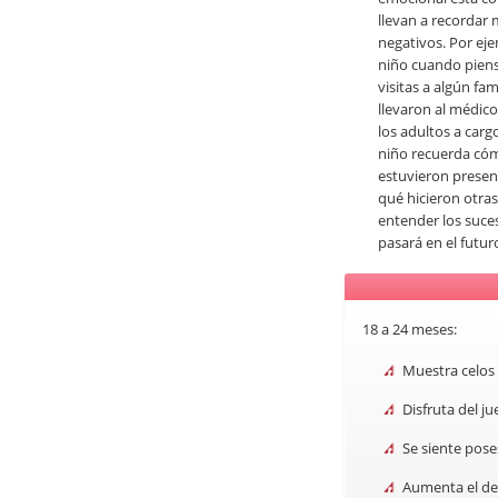
llevan a recordar
negativos. Por ej
niño cuando piens
visitas a algún fa
llevaron al médico
los adultos a carg
niño recuerda cóm
estuvieron present
qué hicieron otra
entender los suces
pasará en el futur
18 a 24 meses:
Muestra celos 
Disfruta del j
Se siente pose
Aumenta el des